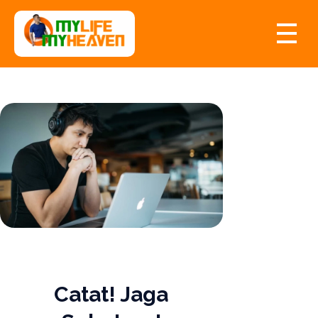
myLife myHeaven
Catat! Jaga