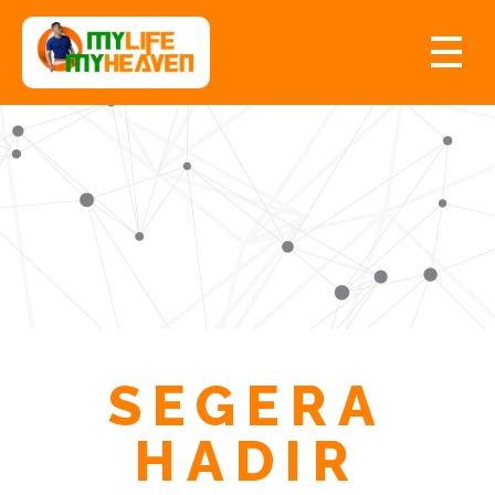
myLife myHeaven
SEGERA
HADIR