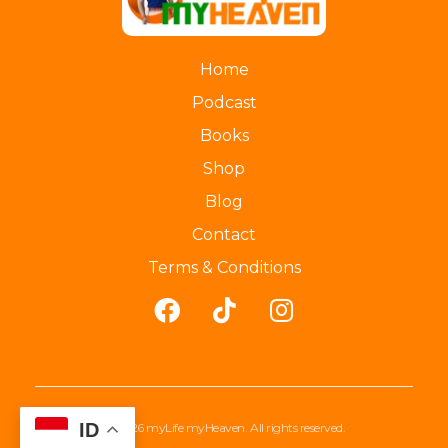
myLife myHeaven
Home
Podcast
Books
Shop
Blog
Contact
Terms & Conditions
ID
© 2026 myLife myHeaven. All rights reserved.